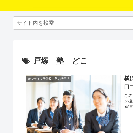
戸塚 塾 どこ
横
オンライン予備校・塾の活用法
口
この
ン授
る情