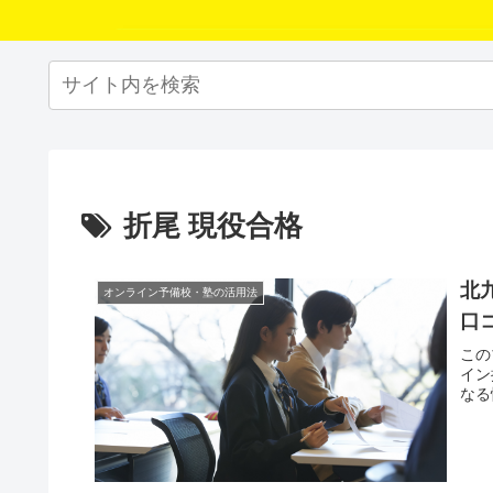
折尾 現役合格
北
オンライン予備校・塾の活用法
口
この
イン
なる