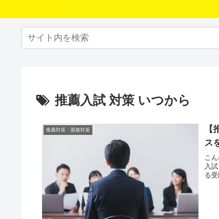
推薦入試 対策 いつから
【
推薦対策・面接対策
ス
こん
入試
る受