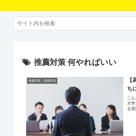
推薦対策 何やればいい
【
推薦対策・面接対策
ち
こん
大学
る受