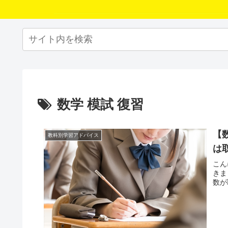
数学 模試 復習
【
教科別学習アドバイス
は
こん
きま
数が