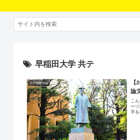
早稲田大学 共テ
【
大学受験情報
論
こん
ーツ
手を