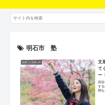
明石市 塾
文
合格した先輩の声
て
ー
四谷
する
間を