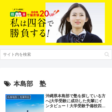
本島部 塾
沖縄県本島部で塾を探している方
出身地別｜先輩列伝
へ|大学受験に成功した先輩にイ
ンタビュー！大学受験予備校四谷
学院