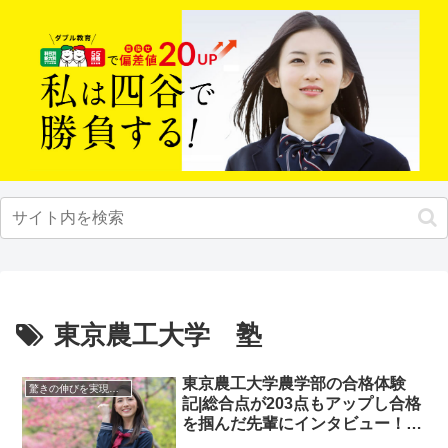
東京農工大学 塾
東京農工大学農学部の合格体験
驚きの伸びを実現｜先輩列伝
記|総合点が203点もアップし合格
を掴んだ先輩にインタビュー！大
学受験予備校四谷学院