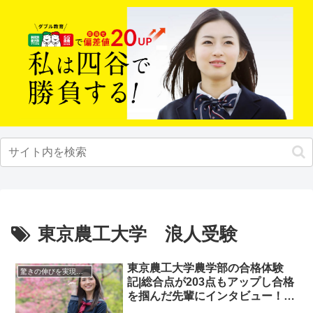
東京農工大学 浪人受験
東京農工大学農学部の合格体験
驚きの伸びを実現｜先輩列伝
記|総合点が203点もアップし合格
を掴んだ先輩にインタビュー！大
学受験予備校四谷学院