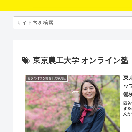
東京農工大学 オンライン塾
東
驚きの伸びを実現｜先輩列伝
ッ
備
四谷
する
んが