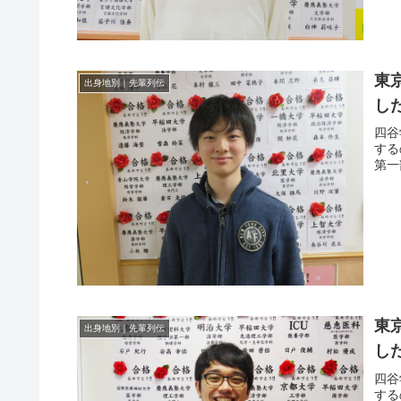
東
出身地別｜先輩列伝
し
四谷
する
第一
東
出身地別｜先輩列伝
し
四谷
する