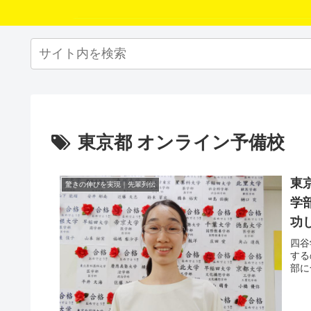
東京都 オンライン予備校
東
驚きの伸びを実現｜先輩列伝
学
功
四谷
する
部に