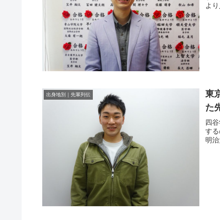
より
東
出身地別｜先輩列伝
た
四谷
する
明治