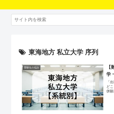
東海地方 私立大学 序列
【
受験生の悩み
学
「出
どこ
併願