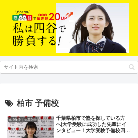
柏市 予備校
千葉県柏市で塾を探している方
出身地別｜先輩列伝
へ|大学受験に成功した先輩にイ
ンタビュー！大学受験予備校四谷
学院