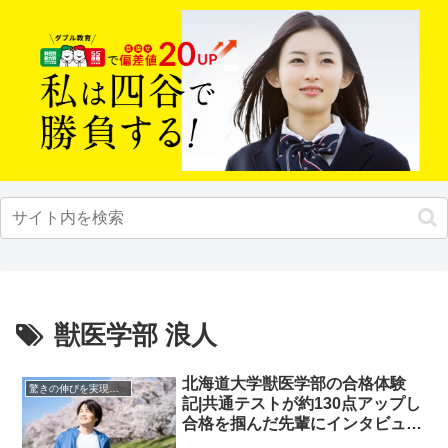
獣医学部 浪人
北海道大学獣医学部の合格体験
驚きの伸びを実現｜先輩列伝
記|共通テストが約130点アップし
合格を掴んだ先輩にインタビュ
ー！大学受験予備校四谷学院