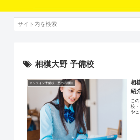
相模大野 予備校
相
オンライン予備校・塾の活用法
紹
この
校・
やヒ