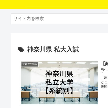
神奈川県 私大入試
【
受験生の悩み
学
「出
どこ
併願