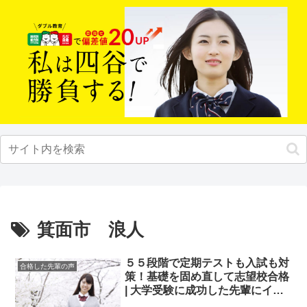
箕面市 浪人
５５段階で定期テストも入試も対
合格した先輩の声
策！基礎を固め直して志望校合格
| 大学受験に成功した先輩にイン
タビュー【大学受験予備校四谷学