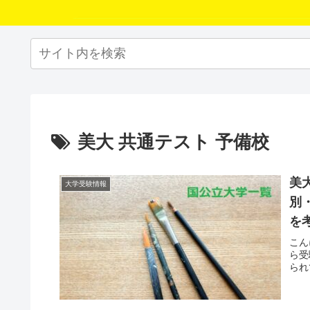
美大 共通テスト 予備校
美
大学受験情報
別
を
こん
ら受
られ