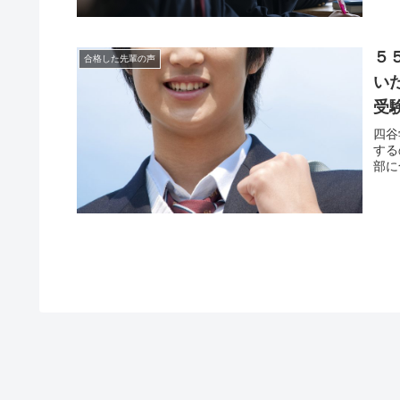
５
合格した先輩の声
い
受
四谷
する
部に