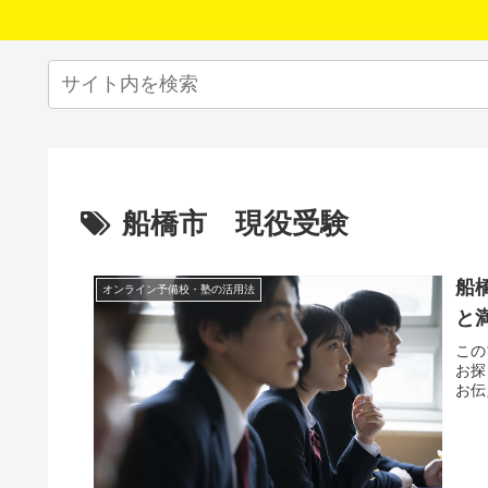
船橋市 現役受験
船
オンライン予備校・塾の活用法
と
この
お探
お伝