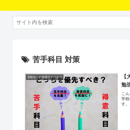
苦手科目 対策
【
受験生への学習アドバイス
勉
こん
学校
す。