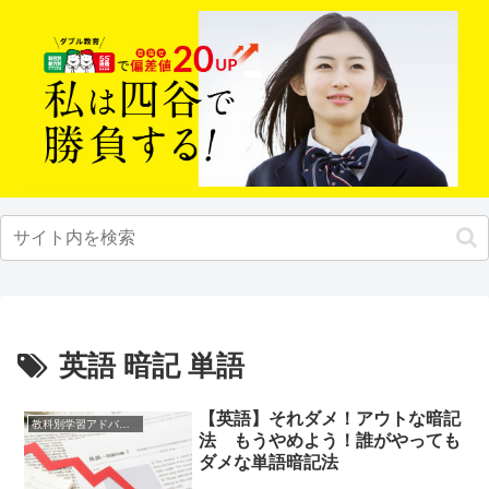
英語 暗記 単語
【英語】それダメ！アウトな暗記
教科別学習アドバイス
法 もうやめよう！誰がやっても
ダメな単語暗記法