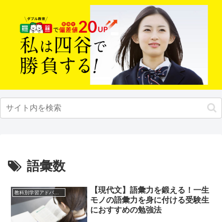
語彙数
【現代文】語彙力を鍛える！一生
教科別学習アドバイス
モノの語彙力を身に付ける受験生
におすすめの勉強法