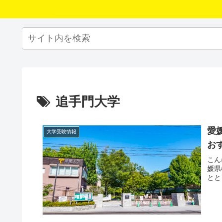
追手門大学
愛
大学受験情報
お
こん
媛県
とと