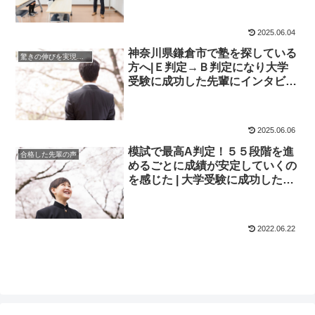
2025.06.04
神奈川県鎌倉市で塾を探している
驚きの伸びを実現｜先輩列伝
方へ|Ｅ判定→Ｂ判定になり大学
受験に成功した先輩にインタビュ
ー！大学受験予備校四谷学院
2025.06.06
模試で最高A判定！５５段階を進
合格した先輩の声
めるごとに成績が安定していくの
を感じた | 大学受験に成功した先
輩にインタビュー【大学受験予備
校四谷学院】
2022.06.22