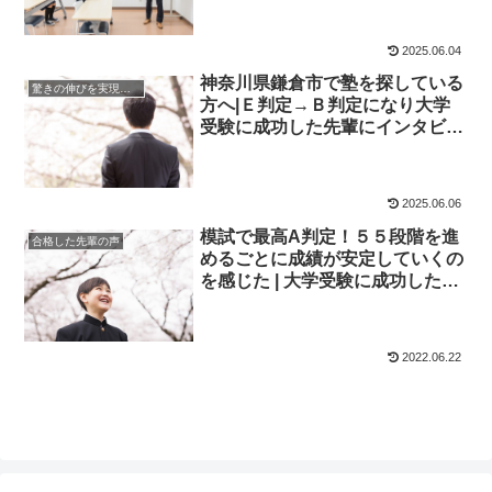
2025.06.04
神奈川県鎌倉市で塾を探している
驚きの伸びを実現｜先輩列伝
方へ|Ｅ判定→Ｂ判定になり大学
受験に成功した先輩にインタビュ
ー！大学受験予備校四谷学院
2025.06.06
模試で最高A判定！５５段階を進
合格した先輩の声
めるごとに成績が安定していくの
を感じた | 大学受験に成功した先
輩にインタビュー【大学受験予備
校四谷学院】
2022.06.22