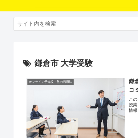
鎌倉市 大学受験
鎌
オンライン予備校・塾の活用法
コ
この
授業
情報