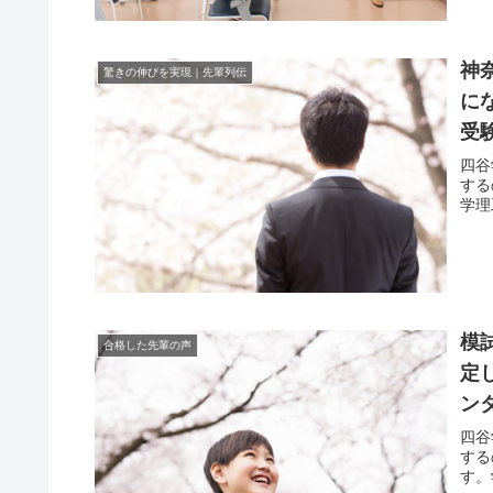
神
驚きの伸びを実現｜先輩列伝
に
受
四谷
する
学理
模
合格した先輩の声
定
ン
四谷
する
す。