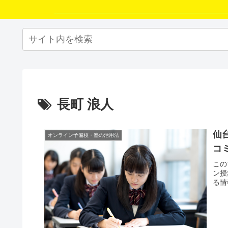
長町 浪人
仙
オンライン予備校・塾の活用法
コ
この
ン授
る情