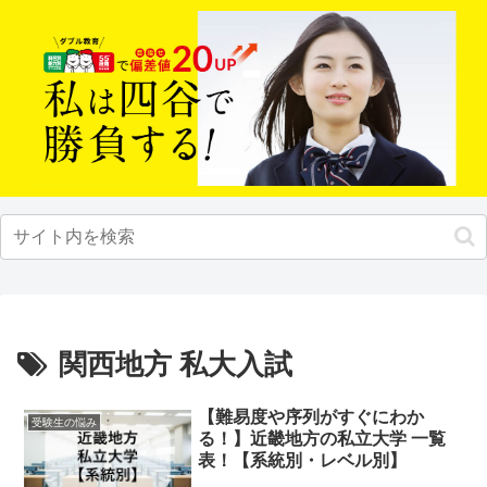
関西地方 私大入試
【難易度や序列がすぐにわか
受験生の悩み
る！】近畿地方の私立大学 一覧
表！【系統別・レベル別】