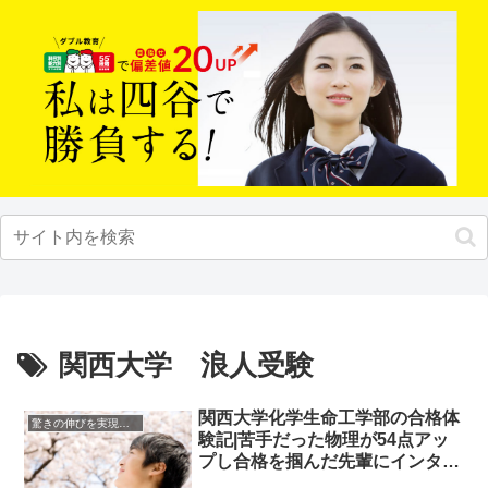
関西大学 浪人受験
関西大学化学生命工学部の合格体
驚きの伸びを実現｜先輩列伝
験記|苦手だった物理が54点アッ
プし合格を掴んだ先輩にインタビ
ュー！大学受験予備校四谷学院