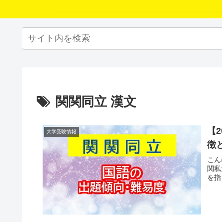
関関同立 漢文
【
大学受験情報
徴
こん
関私
を指