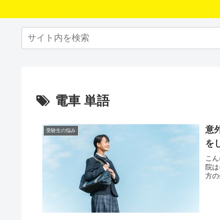
電車 単語
意
受験生の悩み
を
こん
院は
方の