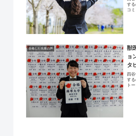
する
コミ
獣
合格した先輩の声
ョ
タ
四谷
する
トー