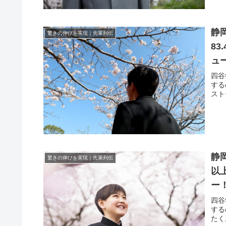
静
驚きの伸びを実現｜先輩列伝
8
ュ
四谷
する
スト
静
驚きの伸びを実現｜先輩列伝
以
ー
四谷
する
たく