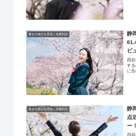
静
驚きの伸びを実現｜先輩列伝
6
ビ
四谷
する
に合
静
驚きの伸びを実現｜先輩列伝
点
ー
四谷