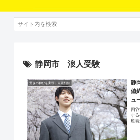
静岡市 浪人受験
静
驚きの伸びを実現｜先輩列伝
値
ュ
四谷
する
應義