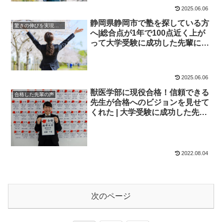
2025.06.06
静岡県静岡市で塾を探している方
驚きの伸びを実現｜先輩列伝
へ|総合点が1年で100点近く上が
って大学受験に成功した先輩にイ
ンタビュー！大学受験予備校四谷
学院
2025.06.06
獣医学部に現役合格！信頼できる
合格した先輩の声
先生が合格へのビジョンを見せて
くれた | 大学受験に成功した先輩
にインタビュー【大学受験予備校
四谷学院】
2022.08.04
次のページ