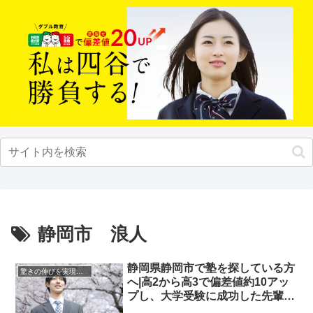
静岡市 浪人
静岡県静岡市で塾を探している方
驚きの伸びを実現｜先輩列伝
へ|高2から高3で偏差値約10アッ
プし、大学受験に成功した先輩に
インタビュー！大学受験予備校四