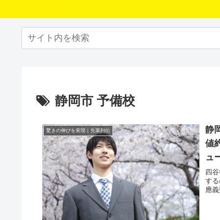
静岡市 予備校
静
驚きの伸びを実現｜先輩列伝
値
ュ
四谷
する
應義