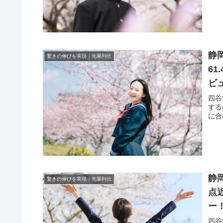
静
驚きの伸びを実現｜先輩列伝
6
ビ
四谷
する
に合
静
驚きの伸びを実現｜先輩列伝
点
ー
四谷