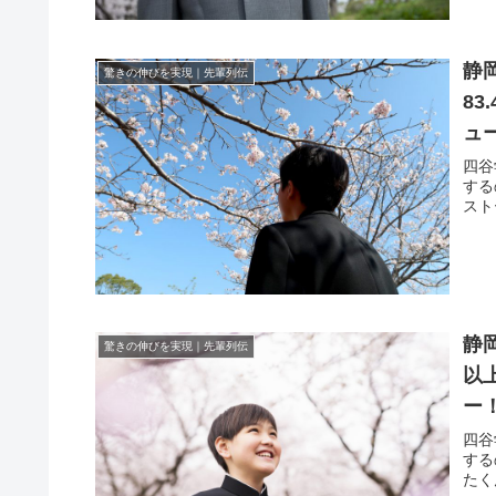
静
驚きの伸びを実現｜先輩列伝
8
ュ
四谷
する
スト
静
驚きの伸びを実現｜先輩列伝
以
ー
四谷
する
たく