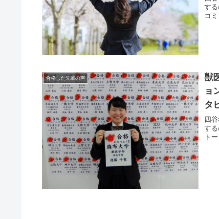
する
コミ
獣
合格した先輩の声
ョ
タ
四谷
する
トー