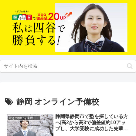
静岡 オンライン予備校
静岡県静岡市で塾を探している方
驚きの伸びを実現｜先輩列伝
へ|高2から高3で偏差値約10アッ
プし、大学受験に成功した先輩に
インタビュー！大学受験予備校四