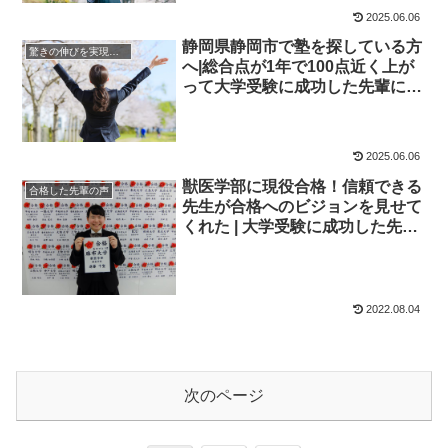
2025.06.06
静岡県静岡市で塾を探している方
驚きの伸びを実現｜先輩列伝
へ|総合点が1年で100点近く上が
って大学受験に成功した先輩にイ
ンタビュー！大学受験予備校四谷
学院
2025.06.06
獣医学部に現役合格！信頼できる
合格した先輩の声
先生が合格へのビジョンを見せて
くれた | 大学受験に成功した先輩
にインタビュー【大学受験予備校
四谷学院】
2022.08.04
次のページ