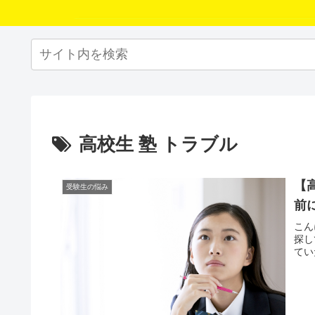
高校生 塾 トラブル
【
受験生の悩み
前
こん
探し
てい