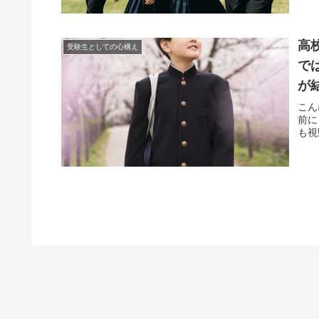
高
受験生としての心構え
で
が
こん
前に
も視