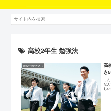
高校2年生 勉強法
高
現役合格のために
き
こん
なん
しい