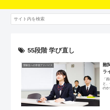
55段階 学び直し
難
受験生への学習アドバイス
ラ
「四
と、
のか