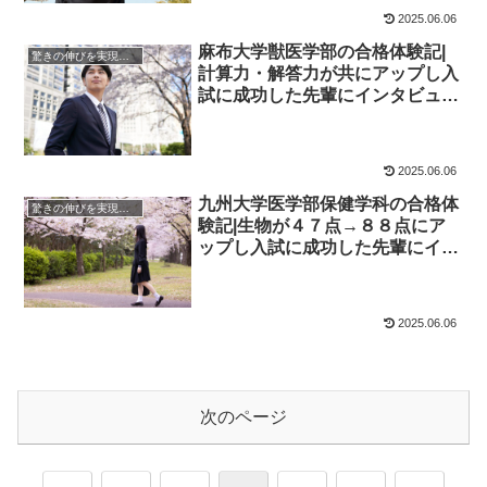
2025.06.06
麻布大学獣医学部の合格体験記|
驚きの伸びを実現｜先輩列伝
計算力・解答力が共にアップし入
試に成功した先輩にインタビュ
ー！大学受験予備校四谷学院
2025.06.06
九州大学医学部保健学科の合格体
驚きの伸びを実現｜先輩列伝
験記|生物が４７点→８８点にア
ップし入試に成功した先輩にイン
タビュー！大学受験予備校四谷学
院
2025.06.06
次のページ