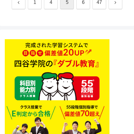
前
次
1
4
5
6
47
へ
へ