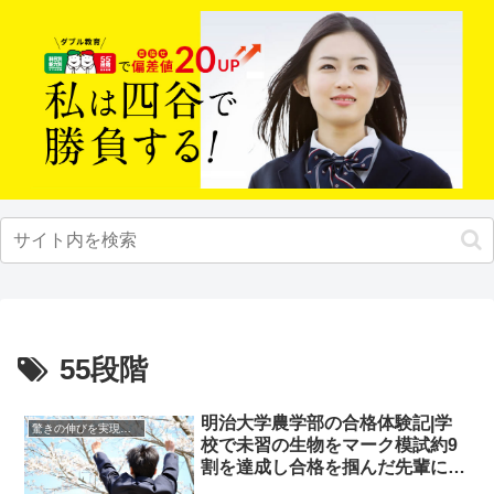
55段階
明治大学農学部の合格体験記|学
驚きの伸びを実現｜先輩列伝
校で未習の生物をマーク模試約9
割を達成し合格を掴んだ先輩にイ
ンタビュー！大学受験予備校四谷