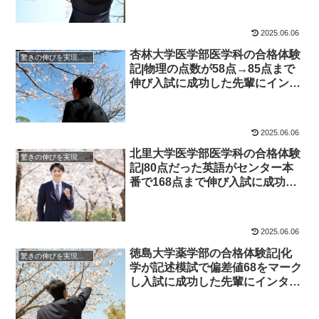
学院
2025.06.06
杏林大学医学部医学科の合格体験
驚きの伸びを実現｜先輩列伝
記|物理の点数が58点→85点まで
伸び入試に成功した先輩にインタ
ビュー！大学受験予備校四谷学院
2025.06.06
北里大学医学部医学科の合格体験
驚きの伸びを実現｜先輩列伝
記|80点だった英語がセンター本
番で168点まで伸び入試に成功し
た先輩にインタビュー！大学受験
予備校四谷学院
2025.06.06
徳島大学薬学部の合格体験記|化
驚きの伸びを実現｜先輩列伝
学が記述模試で偏差値68をマーク
し入試に成功した先輩にインタビ
ュー！大学受験予備校四谷学院