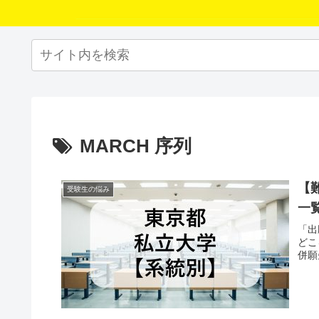
MARCH 序列
【
受験生の悩み
一
「出
どこ
併願