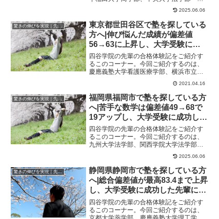
済学部、青山学院大学経営学部、明治大
2025.06.06
学法学部に合格し...
東京都世田谷区で塾を探している
驚きの伸びを実現｜先輩列伝
方へ|伸び悩んだ成績が偏差値
56→63に上昇し、大学受験に成
功した先輩にインタビュー！大学
四谷学院の先輩の合格体験記をご紹介す
受験予備校四谷学院
るこのコーナー。今回ご紹介するのは、
慶應義塾大学看護医療学部、横浜市立大
学医学部看護学科に合格したさんのスト
2021.04.16
ーリーです。成績...
福岡県福岡市で塾を探している方
驚きの伸びを実現｜先輩列伝
へ|苦手な数学は偏差値49→68で
19アップし、大学受験に成功した
先輩にインタビュー！大学受験予
四谷学院の先輩の合格体験記をご紹介す
備校四谷学院
るこのコーナー。今回ご紹介するのは、
九州大学法学部、関西学院大学法学部に
合格したさんのストーリーです。きっか
2025.06.06
けは、友達が使っ...
静岡県静岡市で塾を探している方
驚きの伸びを実現｜先輩列伝
へ|総合偏差値が最高83.4まで上昇
し、大学受験に成功した先輩にイ
ンタビュー！大学受験予備校四谷
四谷学院の先輩の合格体験記をご紹介す
学院
るこのコーナー。今回ご紹介するのは、
京都大学薬学部、慶應義塾大学理工学部