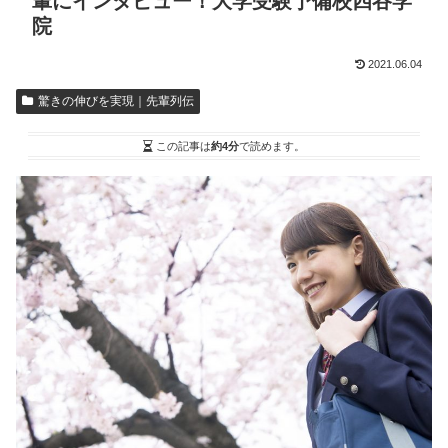
輩にインタビュー！大学受験予備校四谷学
院
2021.06.04
驚きの伸びを実現｜先輩列伝
この記事は
約4分
で読めます。