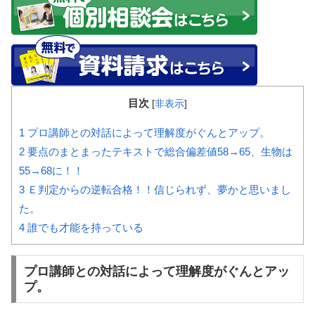
目次
[
非表示
]
1
プロ講師との対話によって理解度がぐんとアップ。
2
要点のまとまったテキストで総合偏差値58→65、生物は
55→68に！！
3
Ｅ判定からの逆転合格！！信じられず、夢かと思いまし
た。
4
誰でも才能を持っている
プロ講師との対話によって理解度がぐんとアッ
プ。