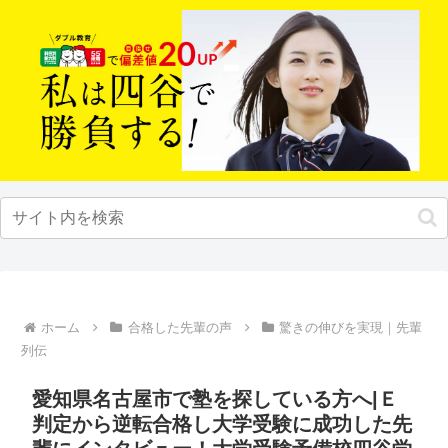
ホーム
合格した先輩の声
驚きの伸びを実現｜先輩
列伝
愛知県名古屋市で塾を探している方へ|Ｅ
判定から逆転合格し大学受験に成功した先