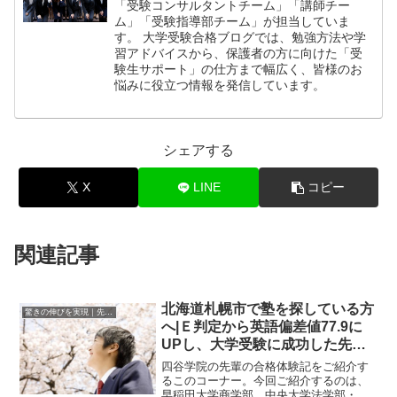
「受験コンサルタントチーム」「講師チー
ム」「受験指導部チーム」が担当していま
す。 大学受験合格ブログでは、勉強方法や学
習アドバイスから、保護者の方に向けた「受
験生サポート」の仕方まで幅広く、皆様のお
悩みに役立つ情報を発信しています。
シェアする
X
LINE
コピー
関連記事
北海道札幌市で塾を探している方
驚きの伸びを実現｜先輩列伝
へ|Ｅ判定から英語偏差値77.9に
UPし、大学受験に成功した先輩
にインタビュー！大学受験予備校
四谷学院の先輩の合格体験記をご紹介す
四谷学院
るこのコーナー。今回ご紹介するのは、
早稲田大学商学部、中央大学法学部・経