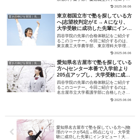
に合格したくんのストーリーです。本当
2025.06.06
に入試問題に歯が...
東京都国立市で塾を探している方
驚きの伸びを実現｜先輩列伝
へ|志望校判定がＥ→Ａになり、
大学受験に成功した先輩にインタ
ビュー！大学受験予備校四谷学院
四谷学院の先輩の合格体験記をご紹介す
るこのコーナー。今回ご紹介するのは、
東京農工大学農学部、東京理科大学理工
学部、明治大学農学部、法政大学生命科
2025.06.06
学部に合格したく...
愛知県名古屋市で塾を探している
驚きの伸びを実現｜先輩列伝
方へ|センター本番で入学前より
205点アップし、大学受験に成功
した先輩にインタビュー！大学受
四谷学院の先輩の合格体験記をご紹介す
験予備校四谷学院
るこのコーナー。今回ご紹介するのは、
名古屋市立大学看護学部に合格したさん
のストーリーです。ダブル受講で総合得
2025.06.06
点が205点アッ...
愛知県名古屋市で塾を探している方へ|物
理のマークが54点→85点になり、大学受
験に成功した先輩にインタビュー！大学