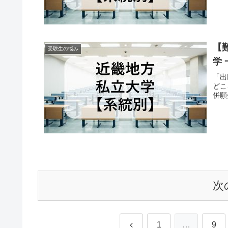
【
受験生の悩み
学
「出
どこ
併願
次
前
1
…
9