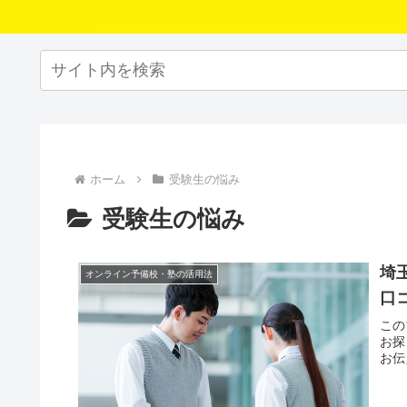
ホーム
受験生の悩み
受験生の悩み
埼
オンライン予備校・塾の活用法
口
この
お探
お伝