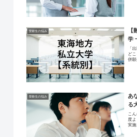
【
受験生の悩み
学
「出
どこ
併願
あ
受験生の悩み
る
こん
度よ
実施