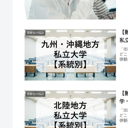
【
受験生の悩み
私
「出
どこ
併願
【
受験生の悩み
学
「出
どこ
併願