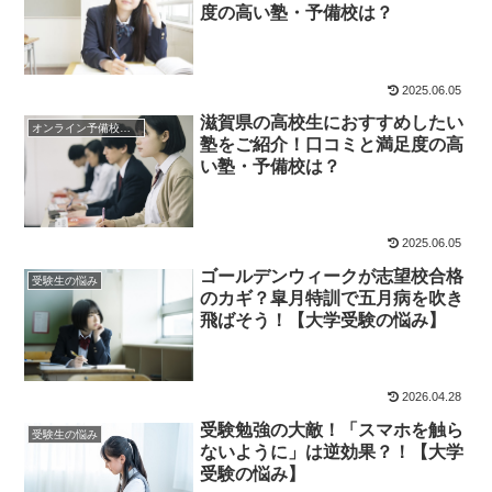
度の高い塾・予備校は？
2025.06.05
滋賀県の高校生におすすめしたい
オンライン予備校・塾の活用法
塾をご紹介！口コミと満足度の高
い塾・予備校は？
2025.06.05
ゴールデンウィークが志望校合格
受験生の悩み
のカギ？皐月特訓で五月病を吹き
飛ばそう！【大学受験の悩み】
2026.04.28
受験勉強の大敵！「スマホを触ら
受験生の悩み
ないように」は逆効果？！【大学
受験の悩み】