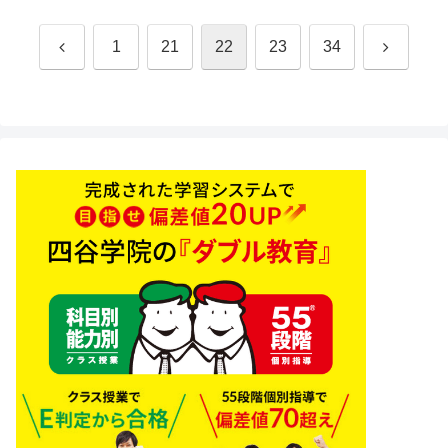
前
次
1
21
22
23
34
へ
へ