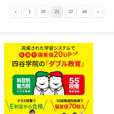
前
次
1
20
21
22
34
へ
へ