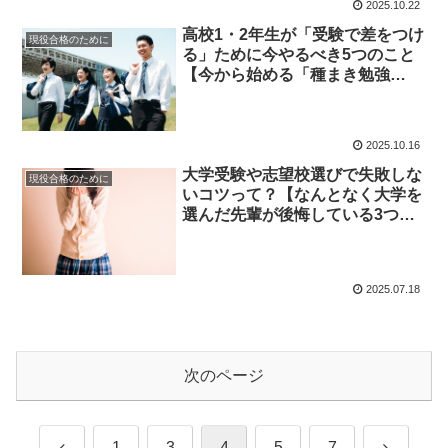
2025.10.22
高校1・2年生が「受験で差をつけ
現役合格のために
る」ために今やるべき5つのこと
【今から始める「種まき勉強
法」】
2025.10.16
大学受験や志望校選びで失敗しな
現役合格のために
いコツって？【なんとなく大学を
選んだ先輩が後悔している3つの
理由から紐解く】
2025.07.18
次のページ
前
次
1
3
4
5
7