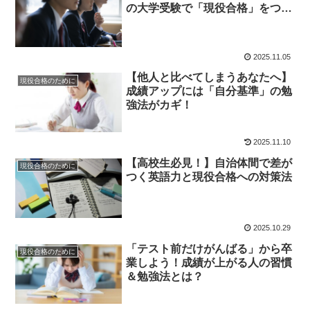
の大学受験で「現役合格」をつか
むには？
2025.11.05
【他人と比べてしまうあなたへ】
現役合格のために
成績アップには「自分基準」の勉
強法がカギ！
2025.11.10
【高校生必見！】自治体間で差が
現役合格のために
つく英語力と現役合格への対策法
2025.10.29
「テスト前だけがんばる」から卒
現役合格のために
業しよう！成績が上がる人の習慣
＆勉強法とは？