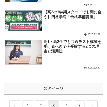
2026.01.15
【高2の3学期スタートでも間に合
冬期講習
う】四谷学院「合格準備講座」
2025.12.27
高1・高2生でも共通テスト模試を
受験生としての心構え
受けるべき？今受験する2つの理
由と活用法
2025.12.26
次のページ
前
次
1
2
3
4
7