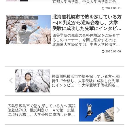
京都大学法学部、中央大学法学部に合格
したくんのストーリーです。1年で総合点
2021.06.11
が300点以上...
北海道札幌市で塾を探している方
驚きの伸びを実現｜先輩列伝
へ|Ｅ判定から逆転合格し、大学
受験に成功した先輩にインタビュ
ー！大学受験予備校四谷学院
四谷学院の先輩の合格体験記をご紹介す
るこのコーナー。今回ご紹介するのは、
北海道大学経済学部、中央大学経済学部
に合格したくんのストーリーです。わか
2025.06.06
りやすすぎて感動...
神奈川県横浜市で塾を探している方へ|特
待生で合格し、大学受験に成功した先輩
にインタビュー！大学受験予備校四谷学
院
広島県広島市で塾を探している方へ|英語
偏差値74.3、模試判定Ｃ→Ａで第一志望
に現役合格し、大学受験に成功した先輩
にインタビュー！大学受験予備校四谷学
院