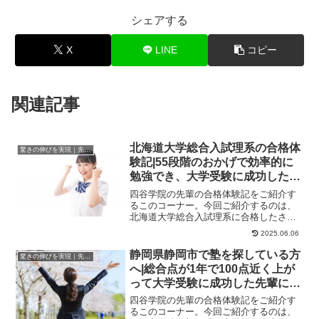
シェアする
X
LINE
コピー
関連記事
北海道大学総合入試理系の合格体
驚きの伸びを実現｜先輩列伝
験記|55段階のおかげで効率的に
勉強でき、大学受験に成功した先
輩にインタビュー！大学受験予備
四谷学院の先輩の合格体験記をご紹介す
校四谷学院
るこのコーナー。今回ご紹介するのは、
北海道大学総合入試理系に合格したさん
のストーリーです。さんが合格した大学
2025.06.06
北海道大学総合入...
静岡県静岡市で塾を探している方
驚きの伸びを実現｜先輩列伝
へ|総合点が1年で100点近く上が
って大学受験に成功した先輩にイ
ンタビュー！大学受験予備校四谷
四谷学院の先輩の合格体験記をご紹介す
学院
るこのコーナー。今回ご紹介するのは、