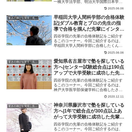
一橋大学法学部、明治大学国際日本学
部、立教大学異文化コミュニケーション
2025.06.06
学部に合格したさん...
早稲田大学人間科学部の合格体験
驚きの伸びを実現｜先輩列伝
記|ダブル教育とプロの先生の指
導で合格を掴んだ先輩にインタビ
ュー！大学受験予備校四谷学院
四谷学院の先輩の合格体験記をご紹介す
るこのコーナー。今回ご紹介するのは、
早稲田大学人間科学部に合格したくんの
ストーリーです。くんが合格した大学早
2025.06.06
稲田大学人間科学...
愛知県名古屋市で塾を探している
驚きの伸びを実現｜先輩列伝
方へ|センター試験総合点は190点
アップで大学受験に成功した先輩
にインタビュー！大学受験予備校
四谷学院の先輩の合格体験記をご紹介す
四谷学院
るこのコーナー。今回ご紹介するのは、
神戸大学医学部保健学科に合格したさん
のストーリーです。英語は現役の頃に一
2020.12.11
番の苦手科目でし...
神奈川県藤沢市で塾を探している
驚きの伸びを実現｜先輩列伝
方へ|1年で総合点が300点以上あ
がって大学受験に成功した先輩に
インタビュー！大学受験予備校四
四谷学院の先輩の合格体験記をご紹介す
谷学院
るこのコーナー。今回ご紹介するのは、