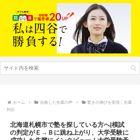
ホーム
合格した先輩の声
驚きの伸びを実現｜先輩
列伝
北海道札幌市で塾を探している方へ|模試
の判定がＥ→Ｂに跳ね上がり、大学受験に