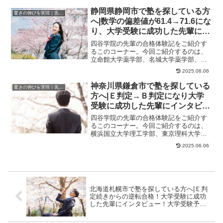
学法学部に合格し...
静岡県静岡市で塾を探している方
驚きの伸びを実現｜先輩列伝
へ|数学の偏差値が61.4→71.6にな
り、大学受験に成功した先輩にイ
ンタビュー！大学受験予備校四谷
四谷学院の先輩の合格体験記をご紹介す
学院
るこのコーナー。今回ご紹介するのは、
立命館大学薬学部、名城大学薬学部、神
戸学院大学薬学部に合格したさんのスト
2025.06.06
ーリーです。勉強...
神奈川県鎌倉市で塾を探している
驚きの伸びを実現｜先輩列伝
方へ|Ｅ判定→Ｂ判定になり大学
受験に成功した先輩にインタビュ
ー！大学受験予備校四谷学院
四谷学院の先輩の合格体験記をご紹介す
るこのコーナー。今回ご紹介するのは、
横浜国立大学理工学部、東京理科大学基
礎工学部、明治大学理工学部に合格した
2025.06.06
くんのストーリー...
北海道札幌市で塾を探している方へ|Ｅ判
定続きからの逆転合格！大学受験に成功
した先輩にインタビュー！大学受験予備
校四谷学院