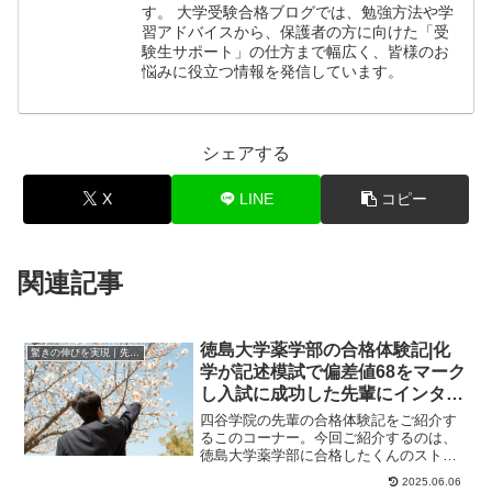
す。 大学受験合格ブログでは、勉強方法や学
習アドバイスから、保護者の方に向けた「受
験生サポート」の仕方まで幅広く、皆様のお
悩みに役立つ情報を発信しています。
シェアする
X
LINE
コピー
関連記事
徳島大学薬学部の合格体験記|化
驚きの伸びを実現｜先輩列伝
学が記述模試で偏差値68をマーク
し入試に成功した先輩にインタビ
ュー！大学受験予備校四谷学院
四谷学院の先輩の合格体験記をご紹介す
るこのコーナー。今回ご紹介するのは、
徳島大学薬学部に合格したくんのストー
リーです。くんが合格した大学徳島大学
2025.06.06
薬学部、東京薬科...