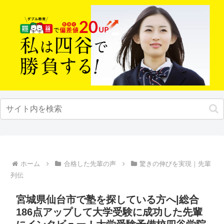
ホーム
合格した先輩の声
驚きの伸びを実現｜先輩
列伝
宮城県仙台市で塾を探している方へ|総合
186点アップして大学受験に成功した先輩