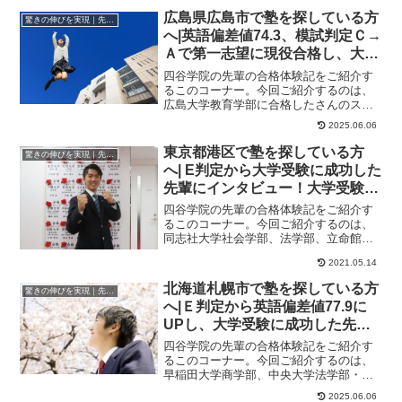
広島県広島市で塾を探している方
驚きの伸びを実現｜先輩列伝
へ|英語偏差値74.3、模試判定Ｃ→
Ａで第一志望に現役合格し、大学
受験に成功した先輩にインタビュ
四谷学院の先輩の合格体験記をご紹介す
ー！大学受験予備校四谷学院
るこのコーナー。今回ご紹介するのは、
広島大学教育学部に合格したさんのスト
ーリーです。穴に気づかず勉強を進めて
2025.06.06
いたらどうなって...
東京都港区で塾を探している方
驚きの伸びを実現｜先輩列伝
へ| E判定から大学受験に成功した
先輩にインタビュー！大学受験予
備校四谷学院
四谷学院の先輩の合格体験記をご紹介す
るこのコーナー。今回ご紹介するのは、
同志社大学社会学部、法学部、立命館大
学産業社会学部、関西学院大学社会学部
2021.05.14
に合格したくんの...
北海道札幌市で塾を探している方
驚きの伸びを実現｜先輩列伝
へ|Ｅ判定から英語偏差値77.9に
UPし、大学受験に成功した先輩
にインタビュー！大学受験予備校
四谷学院の先輩の合格体験記をご紹介す
四谷学院
るこのコーナー。今回ご紹介するのは、
早稲田大学商学部、中央大学法学部・経
済学部、青山学院大学経営学部、明治大
2025.06.06