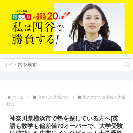
ホーム
合格した先輩の声
驚きの伸びを実現｜先輩
列伝
神奈川県横浜市で塾を探している方へ|英
語も数学も偏差値70オーバーで、大学受験