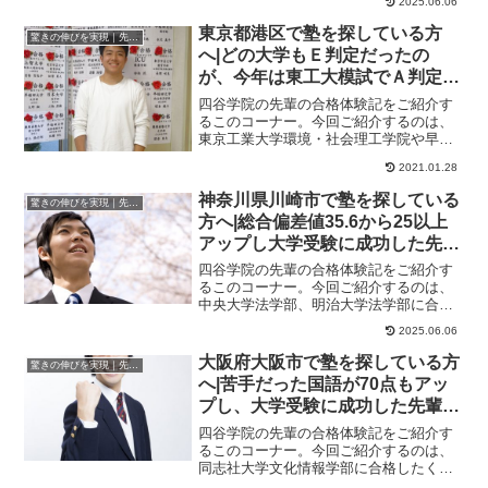
2025.06.06
やるだけ成長を感...
東京都港区で塾を探している方
驚きの伸びを実現｜先輩列伝
へ|どの大学もＥ判定だったの
が、今年は東工大模試でＡ判定で
大学受験に成功した先輩にインタ
四谷学院の先輩の合格体験記をご紹介す
ビュー！大学受験予備校四谷学院
るこのコーナー。今回ご紹介するのは、
東京工業大学環境・社会理工学院や早稲
田大学創造理工学部、東京理科大学工学
2021.01.28
部、理工学部に合...
神奈川県川崎市で塾を探している
驚きの伸びを実現｜先輩列伝
方へ|総合偏差値35.6から25以上
アップし大学受験に成功した先輩
にインタビュー！大学受験予備校
四谷学院の先輩の合格体験記をご紹介す
四谷学院
るこのコーナー。今回ご紹介するのは、
中央大学法学部、明治大学法学部に合格
したくんのストーリーです。説明会で信
2025.06.06
頼できる予備校だ...
大阪府大阪市で塾を探している方
驚きの伸びを実現｜先輩列伝
へ|苦手だった国語が70点もアッ
プし、大学受験に成功した先輩に
インタビュー！大学受験予備校四
四谷学院の先輩の合格体験記をご紹介す
谷学院
るこのコーナー。今回ご紹介するのは、
同志社大学文化情報学部に合格したくん
のストーリーです。受験勉強開始時期は