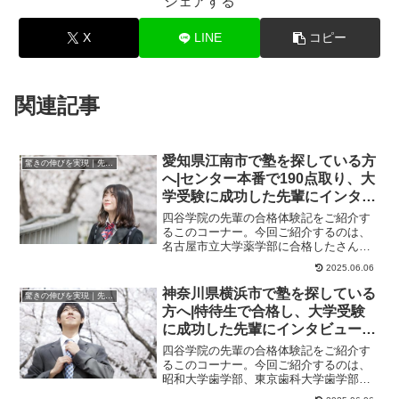
シェアする
X
LINE
コピー
関連記事
愛知県江南市で塾を探している方
驚きの伸びを実現｜先輩列伝
へ|センター本番で190点取り、大
学受験に成功した先輩にインタビ
ュー！大学受験予備校四谷学院
四谷学院の先輩の合格体験記をご紹介す
るこのコーナー。今回ご紹介するのは、
名古屋市立大学薬学部に合格したさんの
ストーリーです。英語が苦手だった私が
2025.06.06
四谷学院を選んだ...
神奈川県横浜市で塾を探している
驚きの伸びを実現｜先輩列伝
方へ|特待生で合格し、大学受験
に成功した先輩にインタビュー！
大学受験予備校四谷学院
四谷学院の先輩の合格体験記をご紹介す
るこのコーナー。今回ご紹介するのは、
昭和大学歯学部、東京歯科大学歯学部に
合格したくんのストーリーです。やれば