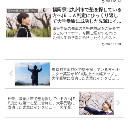
2021.05.14
とても遅かった！...
福岡県北九州市で塾を探している
驚きの伸びを実現｜先輩列伝
方へ|Ｅ→Ａ判定にひっくり返し
て大学受験に成功した先輩にイン
タビュー！大学受験予備校四谷学
四谷学院の先輩の合格体験記をご紹介す
院
るこのコーナー。今回ご紹介するのは、
九州大学歯学部に合格したくんのストー
リーです。授業についていけず受験への
2025.10.28
焦りしかなかった...
東京都世田谷区で塾を探している方へ|セ
ンター英語が100点以上の大幅アップし、
大学受験に成功した先輩にインタビュ
ー！大学受験予備校四谷学院
神奈川県藤沢市で塾を探している方へ|Ｅ
判定から第一志望に合格し、大学受験に
成功した先輩にインタビュー！大学受験
予備校四谷学院